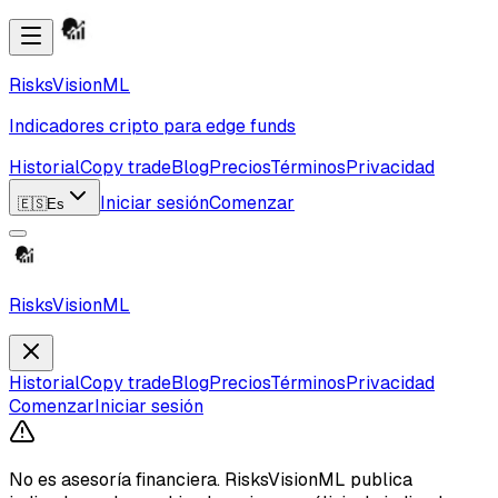
RisksVisionML
Indicadores cripto para edge funds
Historial
Copy trade
Blog
Precios
Términos
Privacidad
Iniciar sesión
Comenzar
🇪🇸
Es
RisksVisionML
Historial
Copy trade
Blog
Precios
Términos
Privacidad
Comenzar
Iniciar sesión
No es asesoría financiera.
RisksVisionML publica