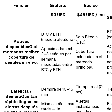
Función
Gratuito
Básico
$0 USD
$45 USD / mo
$8
BT
BTC y ETH
Solo Bitcoin
(c
(mezcla aleatoria)
Activos
(BTC)
Ac
disponibles
Qué
Aproximadamente
Cobertura
re
mercados reciben
2–3 señales por
enfocada en el
to
cobertura de
semana,
mercado
ac
señales en vivo.
mezcladas entre
principal.
pr
BTC y ETH.
mo
Tiempo real (0
Demora de 10–15
Ti
Latencia /
ms)
min
ms
demora
Qué tan
Alertas
rápido llegan las
Misma señal, más
En
instantáneas
alertas después
tarde — la
de
cuando el