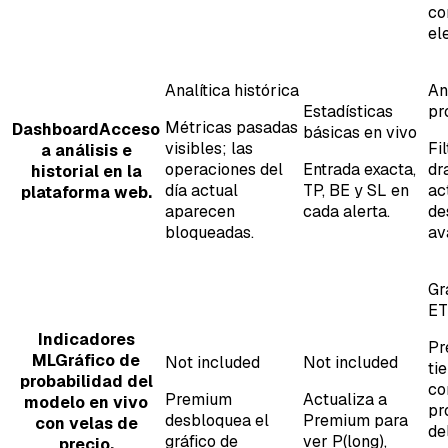
co
el
Analítica histórica
An
Estadísticas
pr
Métricas pasadas
Dashboard
Acceso
básicas en vivo
visibles; las
Fi
a análisis e
operaciones del
Entrada exacta,
dr
historial en la
día actual
TP, BE y SL en
ac
plataforma web.
aparecen
cada alerta.
de
bloqueadas.
av
Gr
ET
Indicadores
Pr
ML
Gráfico de
Not included
Not included
ti
probabilidad del
co
Premium
Actualiza a
modelo en vivo
pr
desbloquea el
Premium para
con velas de
de
gráfico de
ver P(long),
precio,