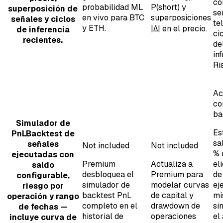
co
probabilidad ML
P(short) y
superposición de
se
en vivo para BTC
superposiciones
señales y ciclos
te
y ETH.
|Δ| en el precio.
de inferencia
ci
recientes.
de
in
Ri
Ac
co
ba
Simulador de
Es
PnL
Backtest de
sa
señales
Not included
Not included
% 
ejecutadas con
Premium
Actualiza a
el
saldo
desbloquea el
Premium para
de
configurable,
simulador de
modelar curvas
ej
riesgo por
backtest PnL
de capital y
mi
operación y rango
completo en el
drawdown de
si
de fechas —
historial de
operaciones
el
incluye curva de