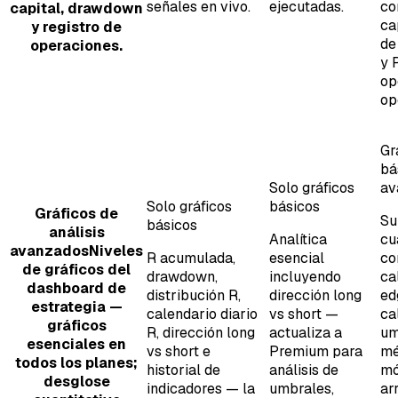
señales en vivo.
ejecutadas.
co
capital, drawdown
ca
y registro de
de
operaciones.
y 
op
op
Gr
bá
Solo gráficos
av
Solo gráficos
básicos
Gráficos de
Su
básicos
análisis
Analítica
cu
avanzados
Niveles
R acumulada,
esencial
co
de gráficos del
drawdown,
incluyendo
ca
dashboard de
distribución R,
dirección long
ed
estrategia —
calendario diario
vs short —
ca
gráficos
R, dirección long
actualiza a
um
esenciales en
vs short e
Premium para
mé
todos los planes;
historial de
análisis de
mó
desglose
indicadores — la
umbrales,
ar