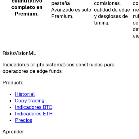
cuantitativo
pestaña
comisiones,
co
completo en
Avanzado es solo
calidad de edge
ri
Premium.
Premium.
y desgloses de
ru
timing.
de
de
ej
RisksVisionML
Indicadores cripto sistemáticos construidos para
operadores de edge funds.
Producto
Historial
Copy trading
Indicadores BTC
Indicadores ETH
Precios
Aprender