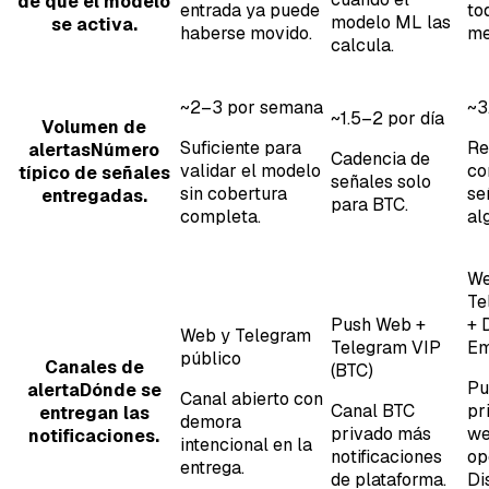
de que el modelo
entrada ya puede
to
modelo ML las
se activa.
haberse movido.
me
calcula.
~2–3 por semana
~3
~1.5–2 por día
Volumen de
Suficiente para
Re
alertas
Número
Cadencia de
validar el modelo
co
típico de señales
señales solo
sin cobertura
se
entregadas.
para BTC.
completa.
al
We
Te
Push Web +
+ 
Web y Telegram
Telegram VIP
Em
público
Canales de
(BTC)
Pu
alerta
Dónde se
Canal abierto con
Canal BTC
pr
entregan las
demora
privado más
we
notificaciones.
intencional en la
notificaciones
op
entrega.
de plataforma.
Di