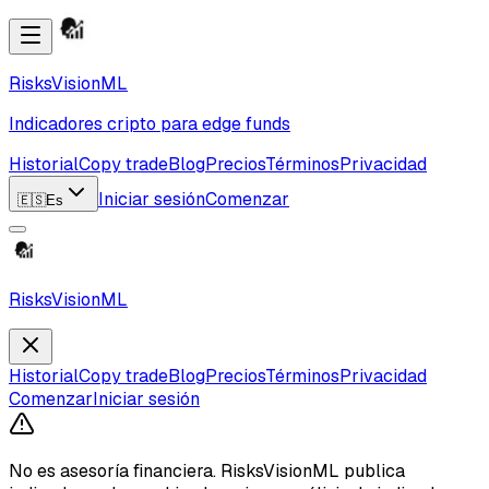
RisksVisionML
Indicadores cripto para edge funds
Historial
Copy trade
Blog
Precios
Términos
Privacidad
Iniciar sesión
Comenzar
🇪🇸
Es
RisksVisionML
Historial
Copy trade
Blog
Precios
Términos
Privacidad
Comenzar
Iniciar sesión
No es asesoría financiera.
RisksVisionML publica